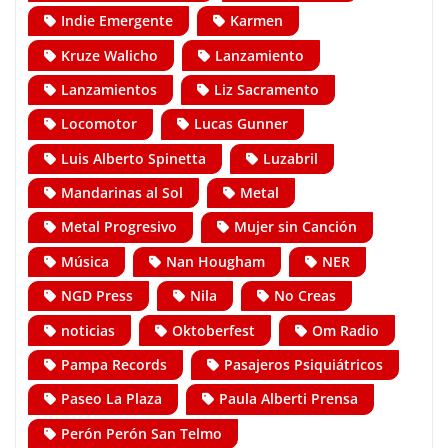
Indie Emergente
Karmen
Kruze Walicho
Lanzamiento
Lanzamientos
Liz Sacramento
Locomotor
Lucas Gunner
Luis Alberto Spinetta
Luzabril
Mandarinas al Sol
Metal
Metal Progresivo
Mujer sin Canción
Música
Nan Hougham
NER
NGD Press
Nila
No Creas
noticias
Oktoberfest
Om Radio
Pampa Records
Pasajeros Psiquiátricos
Paseo La Plaza
Paula Alberti Prensa
Perón Perón San Telmo