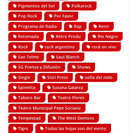
Pigmentos del Sol
Polkarock
Pop Rock
Por Favor
Programa de Radio
Rap
Renn
Retomada
Retro Produ
Rio Negro
Rock
rock argentino
rock en vivo
San Telmo
Saul Blanch
SG Prensa y Difusión
Shows
Single
Sisti Press
sofia del nido
Spinetta
Susana Galarza
Tabaco Bar
Teatro Flores
Teatro Municipal Pepe Soriano
Tempestad
The West Demons
Tigre
Todas las hojas son del viento