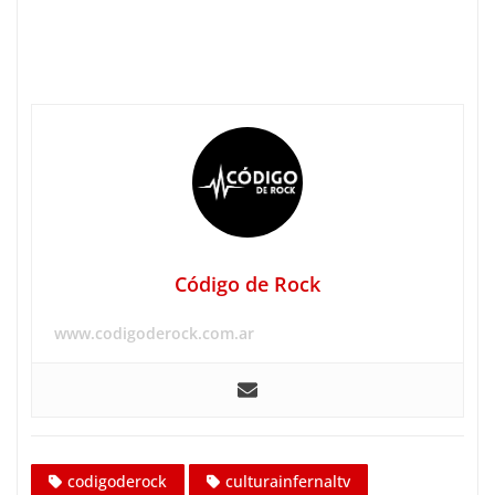
Código de Rock
www.codigoderock.com.ar
codigoderock
culturainfernaltv