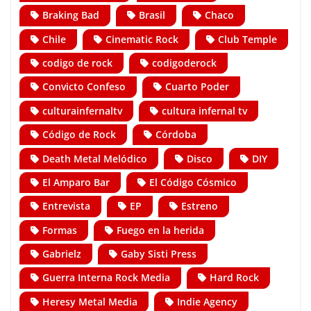
Braking Bad
Brasil
Chaco
Chile
Cinematic Rock
Club Temple
codigo de rock
codigoderock
Convicto Confeso
Cuarto Poder
culturainfernaltv
cultura infernal tv
Código de Rock
Córdoba
Death Metal Melódico
Disco
DIY
El Amparo Bar
El Código Cósmico
Entrevista
EP
Estreno
Formas
Fuego en la herida
Gabrielz
Gaby Sisti Press
Guerra Interna Rock Media
Hard Rock
Heresy Metal Media
Indie Agency