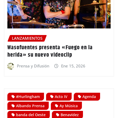
LANZAMIENTOS
Wasofuentes presenta «Fuego en la
herida» su nuevo videoclip
Prensa y Difusión
Ene 15, 2026
#Hurlingham
Acto IV
Agenda
Albando Prensa
Ay Música
banda del Oeste
Benavídez