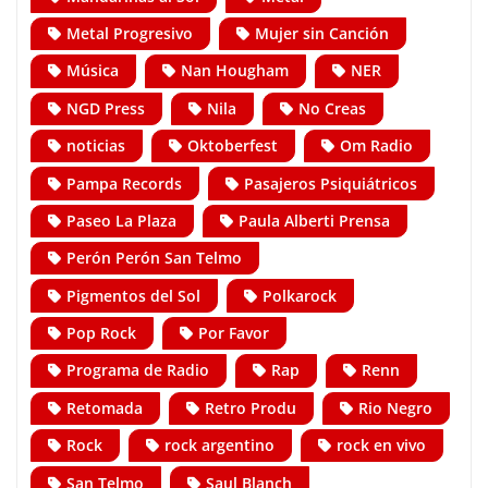
Metal Progresivo
Mujer sin Canción
Música
Nan Hougham
NER
NGD Press
Nila
No Creas
noticias
Oktoberfest
Om Radio
Pampa Records
Pasajeros Psiquiátricos
Paseo La Plaza
Paula Alberti Prensa
Perón Perón San Telmo
Pigmentos del Sol
Polkarock
Pop Rock
Por Favor
Programa de Radio
Rap
Renn
Retomada
Retro Produ
Rio Negro
Rock
rock argentino
rock en vivo
San Telmo
Saul Blanch