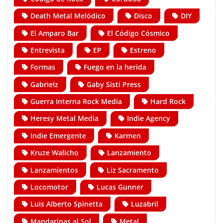
Death Metal Melódico
Disco
DIY
El Amparo Bar
El Código Cósmico
Entrevista
EP
Estreno
Formas
Fuego en la herida
Gabrielz
Gaby Sisti Press
Guerra Interna Rock Media
Hard Rock
Heresy Metal Media
Indie Agency
Indie Emergente
Karmen
Kruze Walicho
Lanzamiento
Lanzamientos
Liz Sacramento
Locomotor
Lucas Gunner
Luis Alberto Spinetta
Luzabril
Mandarinas al Sol
Metal