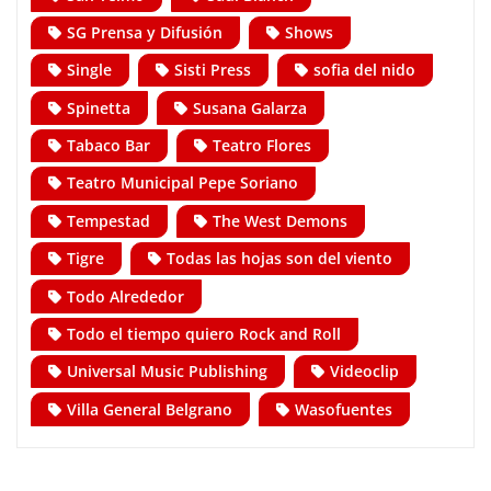
SG Prensa y Difusión
Shows
Single
Sisti Press
sofia del nido
Spinetta
Susana Galarza
Tabaco Bar
Teatro Flores
Teatro Municipal Pepe Soriano
Tempestad
The West Demons
Tigre
Todas las hojas son del viento
Todo Alrededor
Todo el tiempo quiero Rock and Roll
Universal Music Publishing
Videoclip
Villa General Belgrano
Wasofuentes