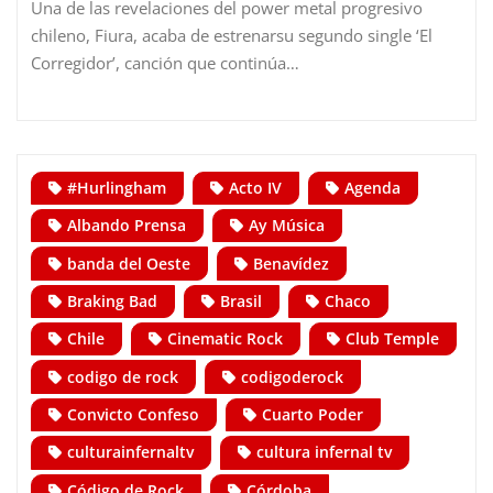
Una de las revelaciones del power metal progresivo
chileno, Fiura, acaba de estrenarsu segundo single ‘El
Corregidor’, canción que continúa…
#Hurlingham
Acto IV
Agenda
Albando Prensa
Ay Música
banda del Oeste
Benavídez
Braking Bad
Brasil
Chaco
Chile
Cinematic Rock
Club Temple
codigo de rock
codigoderock
Convicto Confeso
Cuarto Poder
culturainfernaltv
cultura infernal tv
Código de Rock
Córdoba