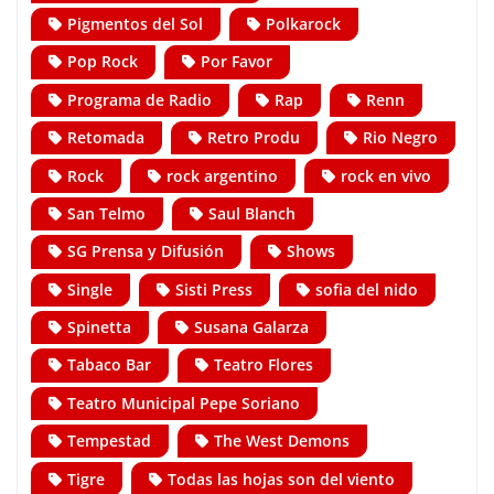
Pigmentos del Sol
Polkarock
Pop Rock
Por Favor
Programa de Radio
Rap
Renn
Retomada
Retro Produ
Rio Negro
Rock
rock argentino
rock en vivo
San Telmo
Saul Blanch
SG Prensa y Difusión
Shows
Single
Sisti Press
sofia del nido
Spinetta
Susana Galarza
Tabaco Bar
Teatro Flores
Teatro Municipal Pepe Soriano
Tempestad
The West Demons
Tigre
Todas las hojas son del viento