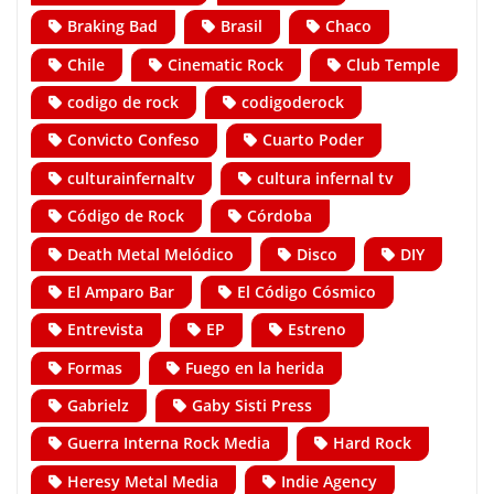
Braking Bad
Brasil
Chaco
Chile
Cinematic Rock
Club Temple
codigo de rock
codigoderock
Convicto Confeso
Cuarto Poder
culturainfernaltv
cultura infernal tv
Código de Rock
Córdoba
Death Metal Melódico
Disco
DIY
El Amparo Bar
El Código Cósmico
Entrevista
EP
Estreno
Formas
Fuego en la herida
Gabrielz
Gaby Sisti Press
Guerra Interna Rock Media
Hard Rock
Heresy Metal Media
Indie Agency