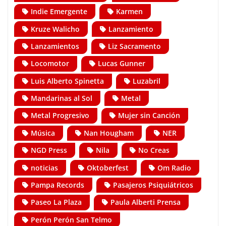
Indie Emergente
Karmen
Kruze Walicho
Lanzamiento
Lanzamientos
Liz Sacramento
Locomotor
Lucas Gunner
Luis Alberto Spinetta
Luzabril
Mandarinas al Sol
Metal
Metal Progresivo
Mujer sin Canción
Música
Nan Hougham
NER
NGD Press
Nila
No Creas
noticias
Oktoberfest
Om Radio
Pampa Records
Pasajeros Psiquiátricos
Paseo La Plaza
Paula Alberti Prensa
Perón Perón San Telmo