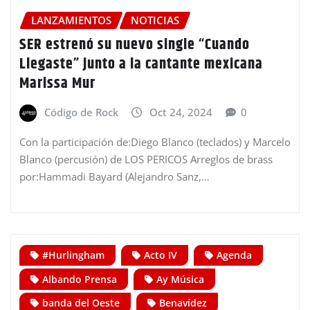
LANZAMIENTOS
NOTICIAS
SER estrenó su nuevo single “Cuando
Llegaste” junto a la cantante mexicana
Marissa Mur
Código de Rock
Oct 24, 2024
0
Con la participación de:Diego Blanco (teclados) y Marcelo
Blanco (percusión) de LOS PERICOS Arreglos de brass
por:Hammadi Bayard (Alejandro Sanz,…
#Hurlingham
Acto IV
Agenda
Albando Prensa
Ay Música
banda del Oeste
Benavídez