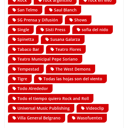
Rock
rock argentino
rock en vivo
San Telmo
Saul Blanch
SG Prensa y Difusión
Shows
Single
Sisti Press
sofia del nido
Spinetta
Susana Galarza
Tabaco Bar
Teatro Flores
Teatro Municipal Pepe Soriano
Tempestad
The West Demons
Tigre
Todas las hojas son del viento
Todo Alrededor
Todo el tiempo quiero Rock and Roll
Universal Music Publishing
Videoclip
Villa General Belgrano
Wasofuentes