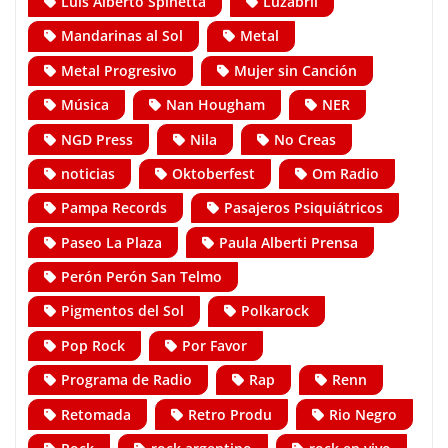
Luis Alberto Spinetta
Luzabril
Mandarinas al Sol
Metal
Metal Progresivo
Mujer sin Canción
Música
Nan Hougham
NER
NGD Press
Nila
No Creas
noticias
Oktoberfest
Om Radio
Pampa Records
Pasajeros Psiquiátricos
Paseo La Plaza
Paula Alberti Prensa
Perón Perón San Telmo
Pigmentos del Sol
Polkarock
Pop Rock
Por Favor
Programa de Radio
Rap
Renn
Retomada
Retro Produ
Rio Negro