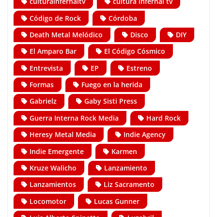
culturainfernaltv
cultura infernal tv
Código de Rock
Córdoba
Death Metal Melódico
Disco
DIY
El Amparo Bar
El Código Cósmico
Entrevista
EP
Estreno
Formas
Fuego en la herida
Gabrielz
Gaby Sisti Press
Guerra Interna Rock Media
Hard Rock
Heresy Metal Media
Indie Agency
Indie Emergente
Karmen
Kruze Walicho
Lanzamiento
Lanzamientos
Liz Sacramento
Locomotor
Lucas Gunner