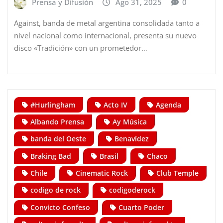
Prensa y Difusión
Ago 31, 2025
0
Against, banda de metal argentina consolidada tanto a
nivel nacional como internacional, presenta su nuevo
disco «Tradición» con un prometedor…
#Hurlingham
Acto IV
Agenda
Albando Prensa
Ay Música
banda del Oeste
Benavídez
Braking Bad
Brasil
Chaco
Chile
Cinematic Rock
Club Temple
codigo de rock
codigoderock
Convicto Confeso
Cuarto Poder