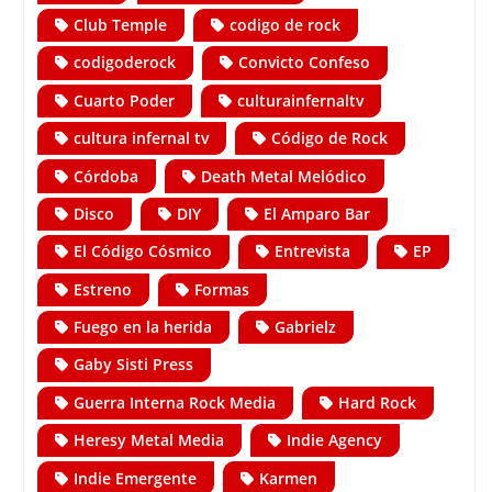
Club Temple
codigo de rock
codigoderock
Convicto Confeso
Cuarto Poder
culturainfernaltv
cultura infernal tv
Código de Rock
Córdoba
Death Metal Melódico
Disco
DIY
El Amparo Bar
El Código Cósmico
Entrevista
EP
Estreno
Formas
Fuego en la herida
Gabrielz
Gaby Sisti Press
Guerra Interna Rock Media
Hard Rock
Heresy Metal Media
Indie Agency
Indie Emergente
Karmen