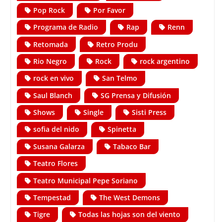
Pop Rock
Por Favor
Programa de Radio
Rap
Renn
Retomada
Retro Produ
Rio Negro
Rock
rock argentino
rock en vivo
San Telmo
Saul Blanch
SG Prensa y Difusión
Shows
Single
Sisti Press
sofia del nido
Spinetta
Susana Galarza
Tabaco Bar
Teatro Flores
Teatro Municipal Pepe Soriano
Tempestad
The West Demons
Tigre
Todas las hojas son del viento