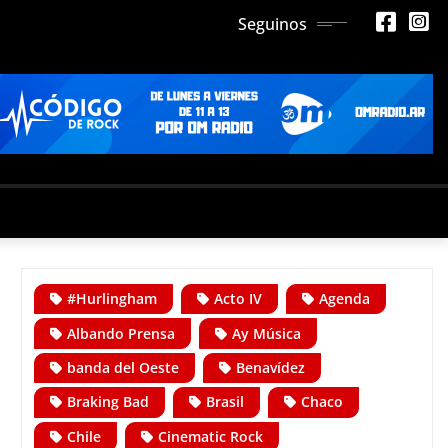
Seguinos
#Hurlingham
Acto IV
Agenda
Albando Prensa
Ay Música
banda del Oeste
Benavídez
Braking Bad
Brasil
Chaco
Chile
Cinematic Rock