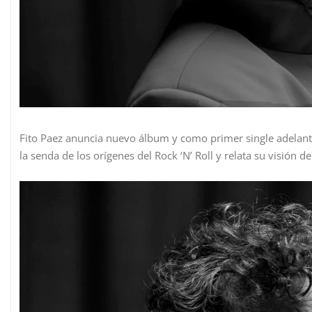
Fito Paez anuncia nuevo álbum y como primer single adelanto
la senda de los orígenes del Rock ‘N’ Roll y relata su visión 