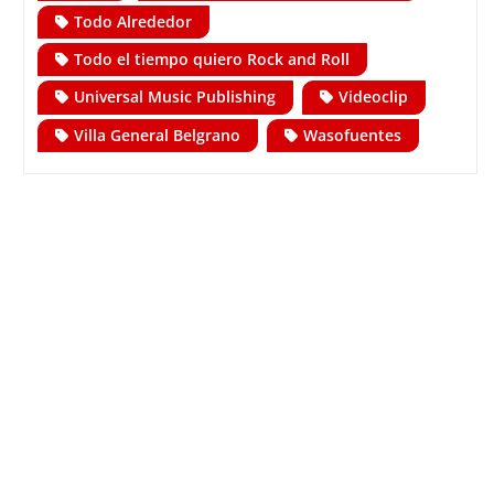
Todo Alrededor
Todo el tiempo quiero Rock and Roll
Universal Music Publishing
Videoclip
Villa General Belgrano
Wasofuentes