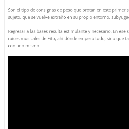
Son el tipo de consignas de peso que brotan en este primer s
sujeto, que se vuelve extraño en su propio entorno, subyuga
Regresar a las bases resulta estimulante y necesario. En ese s
raíces musicales de Fito, ahí dónde empezó todo, sino que tam
con uno mismo.