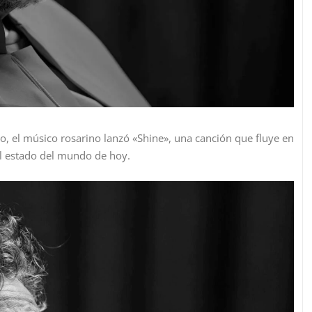
, el músico rosarino lanzó «Shine», una canción que fluye en
del estado del mundo de hoy.