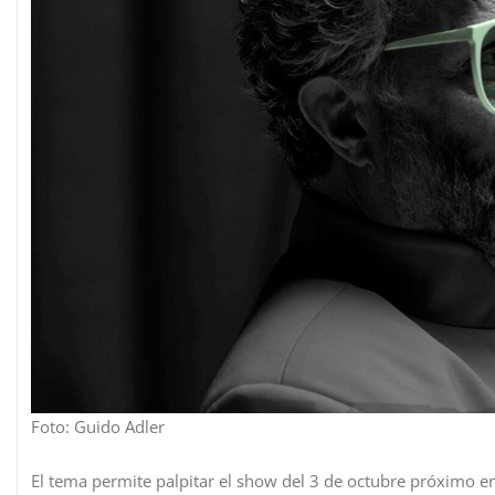
Foto: Guido Adler
El tema permite palpitar el show del 3 de octubre próximo en 