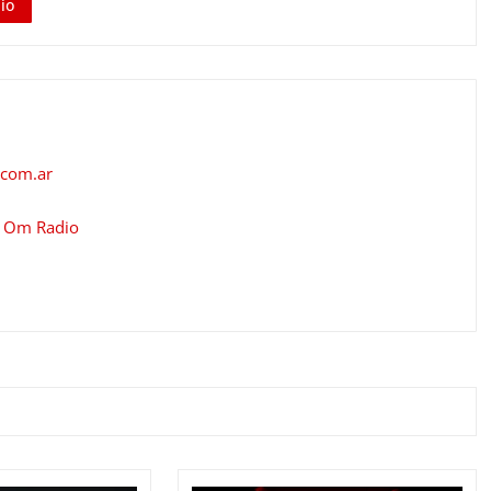
io
.com.ar
r
Om Radio