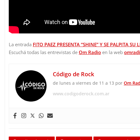
La entrada
FITO PAEZ PRESENTA “SHINE” Y SE PALPITA SU
Escuchá todas las entrevistas de
Om Radio
en la web
omradi
Código de Rock
de lunes a viernes de 11 a 13 por
Om Rad
www.codigoderock.com.ar