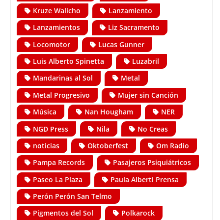
Kruze Walicho
Lanzamiento
Lanzamientos
Liz Sacramento
Locomotor
Lucas Gunner
Luis Alberto Spinetta
Luzabril
Mandarinas al Sol
Metal
Metal Progresivo
Mujer sin Canción
Música
Nan Hougham
NER
NGD Press
Nila
No Creas
noticias
Oktoberfest
Om Radio
Pampa Records
Pasajeros Psiquiátricos
Paseo La Plaza
Paula Alberti Prensa
Perón Perón San Telmo
Pigmentos del Sol
Polkarock