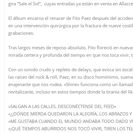
gira “Sale el Sol”, cuyas entradas ya están en venta en Allacc
El álbum encarna el renacer de Fito Paez después del accide
en una intervención quirúrgica por la fractura de nueve costil
grabaciones.
Tras largos meses de reposo absoluto, Fito floreció en nuev
mirada certera y profunda del tiempo en que nos toca vivir, ta
Con un sonido crudo y repleto de delays, que evoca sin esca
las raíces del rock & roll, Paez, en su disco homónimo, suena 
enajenante que nos rodea. «Shine» funciona como un llamado
revitalizante, incluso en estos tiempos donde la tiranía del l
«SALGAN A LAS CALLES, DESCONÉCTENSE DEL FEED»
«¿¡DÓNDE MIERDA QUEDARON LA ALEGRÍA, LOS ABRAZOS Y 
«ME GUSTABA CUANDO EL MUNDO ANDABA TODO DADO VU
«¡QUÉ TIEMPOS ABURRIDOS NOS TOCÓ VIVIR, TIREN LOS TE