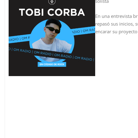
solista
En una entrevista b
repasó sus inicios, 
encarar su proyecto