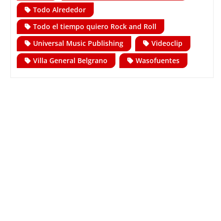
Todo Alrededor
Todo el tiempo quiero Rock and Roll
Universal Music Publishing
Videoclip
Villa General Belgrano
Wasofuentes