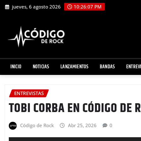
Saltar
jueves, 6 agosto 2026
10:26:08 PM
al
contenido
INICIO
NOTICIAS
LANZAMIENTOS
BANDAS
ENTREV
ENTREVISTAS
TOBI CORBA EN CÓDIGO DE 
Código de Rock
Abr 25, 2026
0