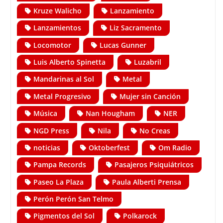
Kruze Walicho
Lanzamiento
Lanzamientos
Liz Sacramento
Locomotor
Lucas Gunner
Luis Alberto Spinetta
Luzabril
Mandarinas al Sol
Metal
Metal Progresivo
Mujer sin Canción
Música
Nan Hougham
NER
NGD Press
Nila
No Creas
noticias
Oktoberfest
Om Radio
Pampa Records
Pasajeros Psiquiátricos
Paseo La Plaza
Paula Alberti Prensa
Perón Perón San Telmo
Pigmentos del Sol
Polkarock