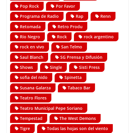
Pop Rock
Por Favor
Programa de Radio
Rap
Renn
Retomada
Retro Produ
Rio Negro
Rock
rock argentino
rock en vivo
San Telmo
Saul Blanch
SG Prensa y Difusión
Shows
Single
Sisti Press
sofia del nido
Spinetta
Susana Galarza
Tabaco Bar
Teatro Flores
Teatro Municipal Pepe Soriano
Tempestad
The West Demons
Tigre
Todas las hojas son del viento