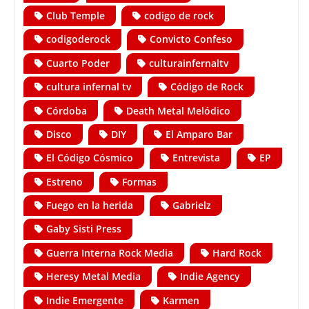
Club Temple
codigo de rock
codigoderock
Convicto Confeso
Cuarto Poder
culturainfernaltv
cultura infernal tv
Código de Rock
Córdoba
Death Metal Melódico
Disco
DIY
El Amparo Bar
El Código Cósmico
Entrevista
EP
Estreno
Formas
Fuego en la herida
Gabrielz
Gaby Sisti Press
Guerra Interna Rock Media
Hard Rock
Heresy Metal Media
Indie Agency
Indie Emergente
Karmen