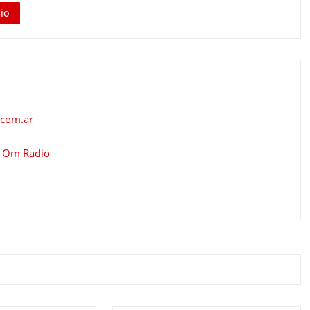
io
.com.ar
r
Om Radio