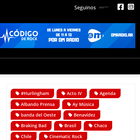
Seguinos
#Hurlingham
Acto IV
Agenda
Albando Prensa
Ay Música
banda del Oeste
Benavídez
Braking Bad
Brasil
Chaco
Chile
Cinematic Rock