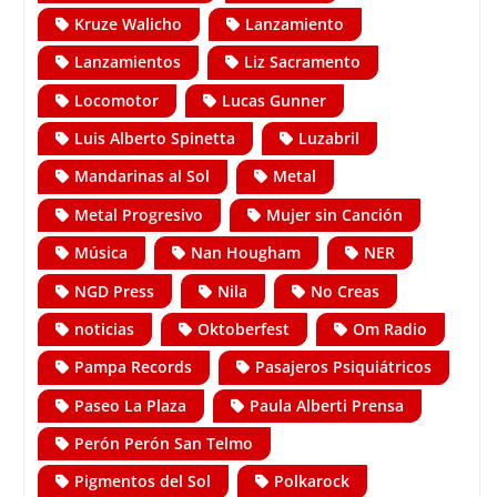
Kruze Walicho
Lanzamiento
Lanzamientos
Liz Sacramento
Locomotor
Lucas Gunner
Luis Alberto Spinetta
Luzabril
Mandarinas al Sol
Metal
Metal Progresivo
Mujer sin Canción
Música
Nan Hougham
NER
NGD Press
Nila
No Creas
noticias
Oktoberfest
Om Radio
Pampa Records
Pasajeros Psiquiátricos
Paseo La Plaza
Paula Alberti Prensa
Perón Perón San Telmo
Pigmentos del Sol
Polkarock