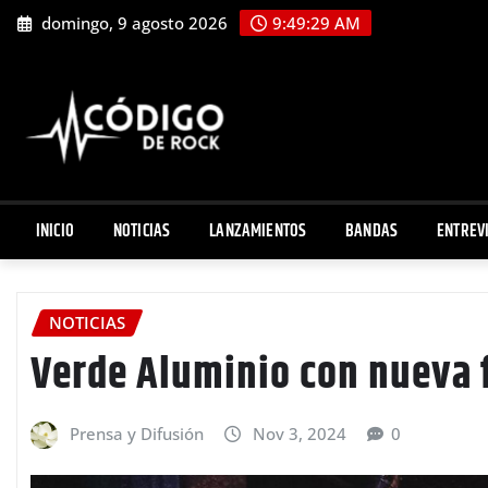
Saltar
domingo, 9 agosto 2026
9:49:30 AM
al
contenido
INICIO
NOTICIAS
LANZAMIENTOS
BANDAS
ENTREV
NOTICIAS
Verde Aluminio con nueva 
Prensa y Difusión
Nov 3, 2024
0