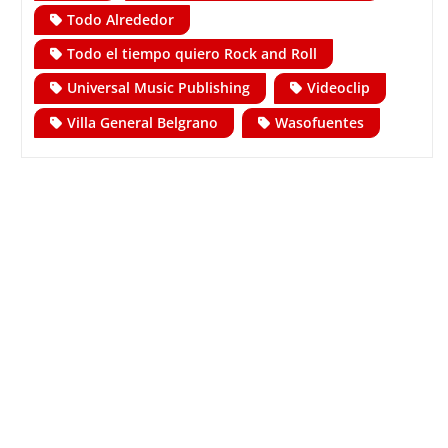
Todo Alrededor
Todo el tiempo quiero Rock and Roll
Universal Music Publishing
Videoclip
Villa General Belgrano
Wasofuentes