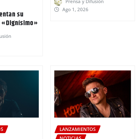
Prensa y Difusión
Ago 1, 2026
sentan su
n «Dignísimo»
fusión
OS
LANZAMIENTOS
NOTICIAS