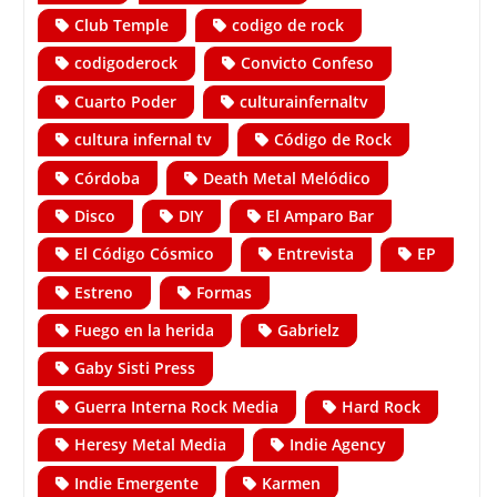
Club Temple
codigo de rock
codigoderock
Convicto Confeso
Cuarto Poder
culturainfernaltv
cultura infernal tv
Código de Rock
Córdoba
Death Metal Melódico
Disco
DIY
El Amparo Bar
El Código Cósmico
Entrevista
EP
Estreno
Formas
Fuego en la herida
Gabrielz
Gaby Sisti Press
Guerra Interna Rock Media
Hard Rock
Heresy Metal Media
Indie Agency
Indie Emergente
Karmen