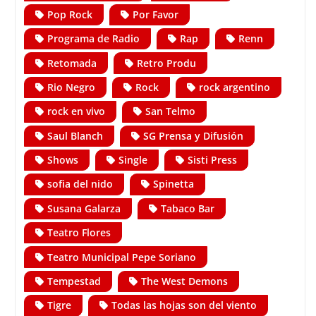
Pop Rock
Por Favor
Programa de Radio
Rap
Renn
Retomada
Retro Produ
Rio Negro
Rock
rock argentino
rock en vivo
San Telmo
Saul Blanch
SG Prensa y Difusión
Shows
Single
Sisti Press
sofia del nido
Spinetta
Susana Galarza
Tabaco Bar
Teatro Flores
Teatro Municipal Pepe Soriano
Tempestad
The West Demons
Tigre
Todas las hojas son del viento