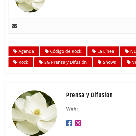
Agenda
Código de Rock
La Línea
NE
Rock
SG Prensa y Difusión
Shows
V
Prensa y Difusión
Web: