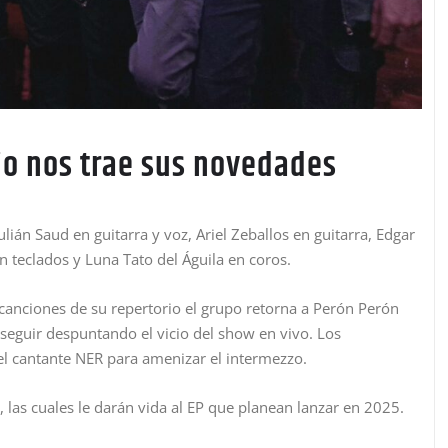
io nos trae sus novedades
lián Saud en guitarra y voz, Ariel Zeballos en guitarra, Edgar
n teclados y Luna Tato del Águila en coros.
 canciones de su repertorio el grupo retorna a Perón Perón
seguir despuntando el vicio del show en vivo. Los
l cantante NER para amenizar el intermezzo.
 las cuales le darán vida al EP que planean lanzar en 2025.